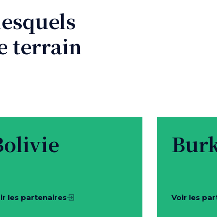
lesquels
e terrain
Bolivie
Burk
ir les partenaires
Voir les pa