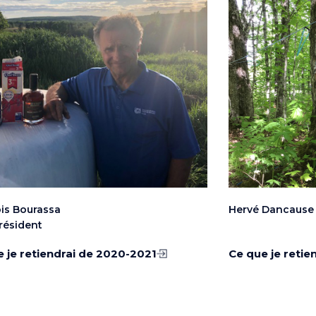
is Bourassa
Hervé Dancause
résident
 je retiendrai de 2020-2021
Ce que je retie