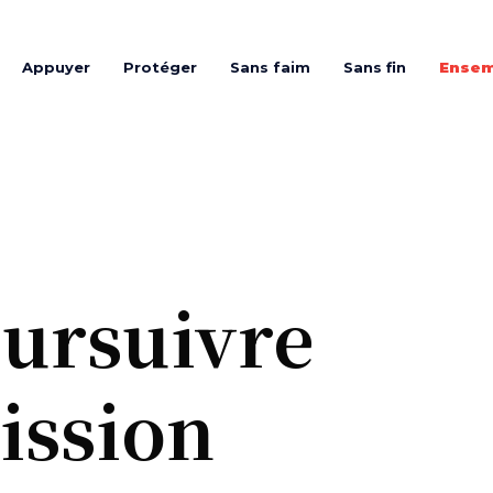
Appuyer
Protéger
Sans faim
Sans fin
Ensem
ursuivre
ission