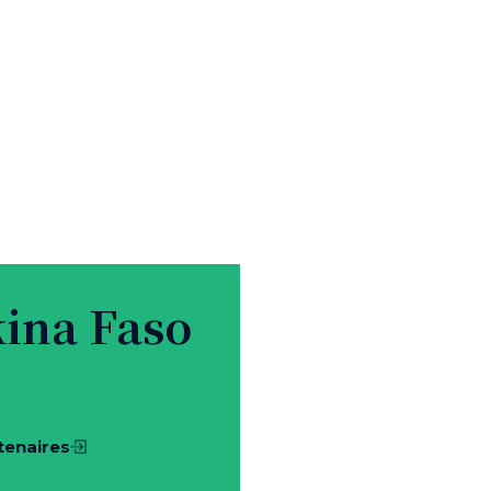
ina Faso
rtenaires