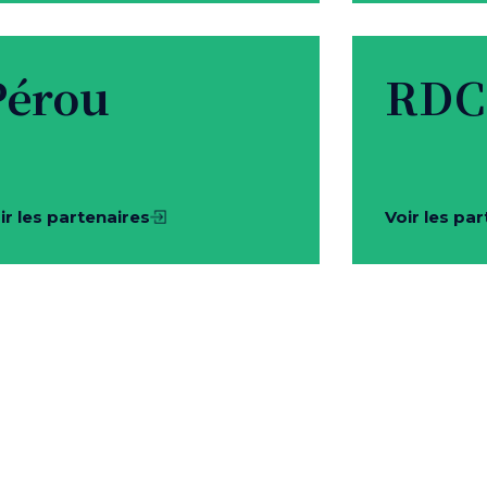
Pérou
RDC
ir les partenaires
Voir les pa